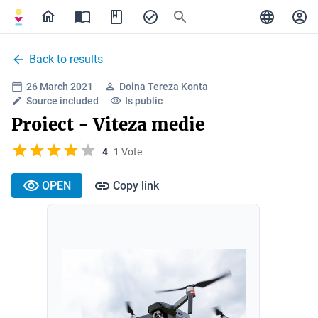
Back to results
26 March 2021
Doina Tereza Konta
Source included
Is public
Proiect - Viteza medie
4
1 Vote
OPEN
Copy link