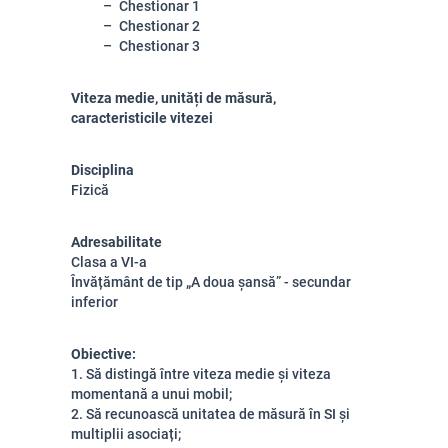
Chestionar 1
Chestionar 2
Chestionar 3
Viteza medie, unități de măsură,
caracteristicile vitezei
Disciplina
Fizică
Adresabilitate
Clasa a VI-a
Învățământ de tip „A doua șansă” - secundar
inferior
Obiective:
1. Să distingă între viteza medie și viteza
momentană a unui mobil;
2. Să recunoască unitatea de măsură în SI și
multiplii asociați;