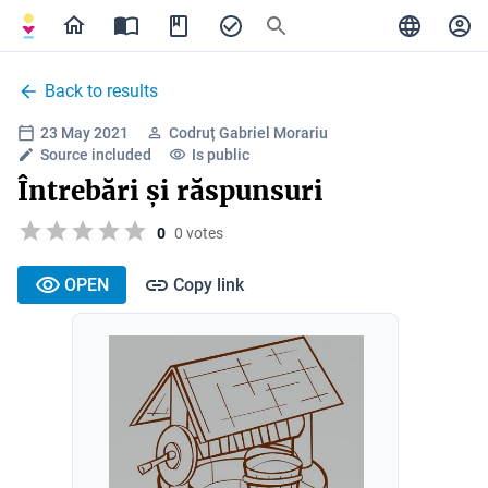
Back to results
23 May 2021
Codruț Gabriel Morariu
Source included
Is public
Întrebări și răspunsuri
0
0 votes
OPEN
Copy link