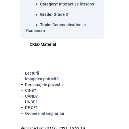
Category
:
Interactive lessons
Grade
:
Grade 3
Topic
:
Communication in
Romanian
CRED Material
Lectură
Imaginea potrivită
Personajele poveștii
CINE?
CÂND?
UNDE?
DE CE?
Ordinea întâmplărilor
Published on 23 May 2021, 15:52:19.