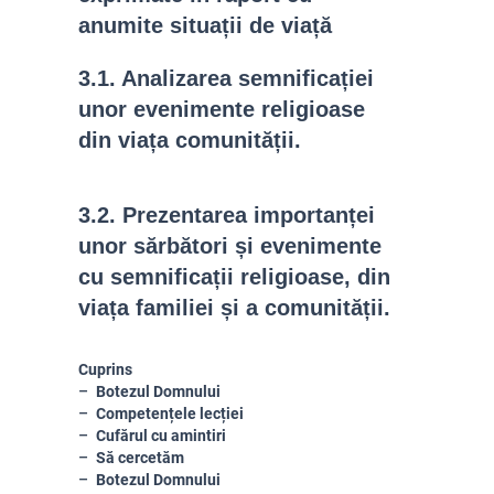
anumite situații de viață
3.1.
Analizarea semnificației
unor evenimente religioase
din viața comunității.
3.2.
Prezentarea importanței
unor sărb
ători și evenimente
cu semnificații religioase, din
viața
familiei și a comunității.
Cuprins
Botezul Domnului
Competențele lecției
Cufărul cu amintiri
Să cercetăm
Botezul Domnului