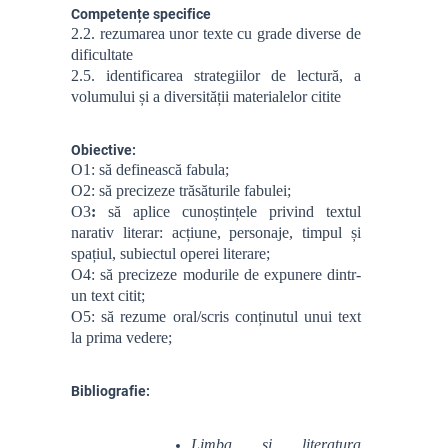
Competențe specifice
2.2. rezumarea unor texte cu grade diverse de
dificultate
2.5. identificarea strategiilor de lectură, a
volumului și a diversității materialelor citite
Obiective:
O1: să definească fabula;
O2: să precizeze trăsăturile fabulei;
O3
:
să aplice cunoștințele privind textul
narativ literar: acțiune, personaje, timpul și
spațiul, subiectul operei literare;
O4: să precizeze modurile de expunere dintr-
un text citit;
O5: să rezume oral/scris conținutul unui text
la prima vedere;
Bibliografie:
L
imba și literatura