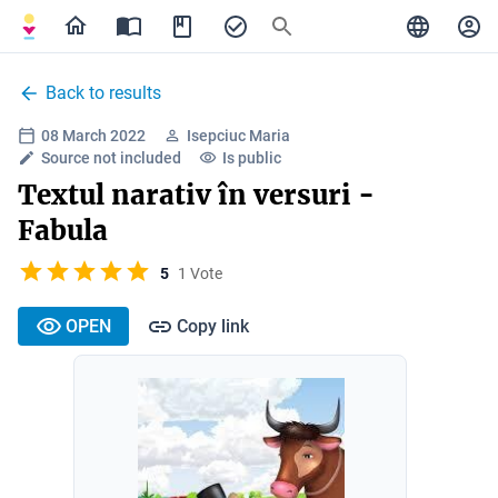
Back to results
08 March 2022
Isepciuc Maria
Source not included
Is public
Textul narativ în versuri -
Fabula
5
1 Vote
OPEN
Copy link