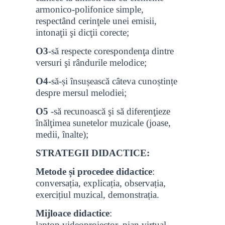
armonico-polifonice simple,
respectând cerinţele unei emisii,
intonaţii şi dicţii corecte;
O3
-să respecte corespondenţa dintre
versuri şi rândurile melodice;
O4-
să-și însușească câteva cunoștințe
despre mersul melodiei;
O5
-să recunoască şi să diferenţieze
înălţimea sunetelor muzicale (joase,
medii, înalte);
STRATEGII DIDACTICE:
Metode și procedee didactice
:
conversația, explicația, observația,
exercițiul muzical, demonstrația.
Mijloace didactice
:
laptop,videoproiector, pian virtual,