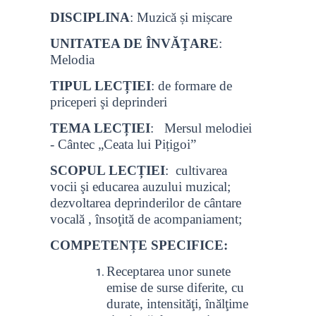
DISCIPLINA
: Muzică și mișcare
UNITATEA DE ÎNVĂŢARE
:
Melodia
TIPUL LECȚIEI
: de formare de
priceperi şi deprinderi
TEMA LECȚIEI
: Mersul melodiei
- Cântec „Ceata lui Pițigoi”
SCOPUL LECȚIEI
: cultivarea
vocii şi educarea auzului muzical;
dezvoltarea deprinderilor de cântare
vocală , însoţită de acompaniament;
COMPETENȚE SPECIFICE:
Receptarea unor sunete
emise de surse diferite, cu
durate, intensităţi, înălţime