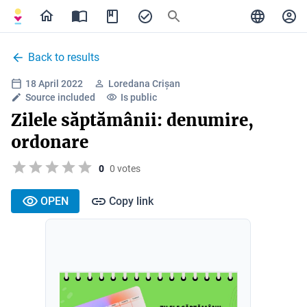
Back to results
18 April 2022
Loredana Crișan
Source included
Is public
Zilele săptămânii: denumire,
ordonare
0
0 votes
OPEN
Copy link