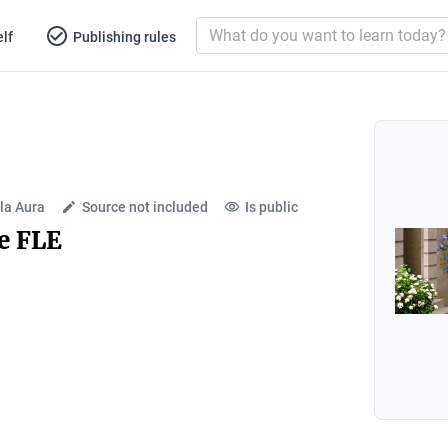
lf
Publishing rules
la Aura
Source not included
Is public
de FLE