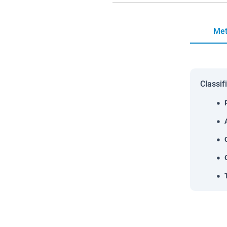
Met
Classif