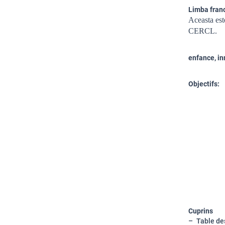
Limba fran
Aceasta est
CERCL.
enfance, inn
Objectifs:
Analyser
Cuprins
Table de