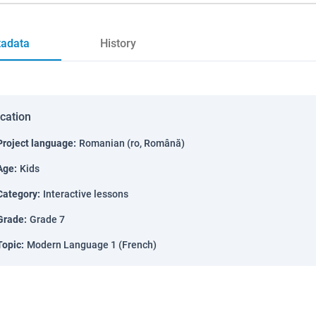
adata
History
ication
Project language
:
Romanian (ro, Română)
Age
:
Kids
Category
:
Interactive lessons
Grade
:
Grade 7
Topic
:
Modern Language 1 (French)