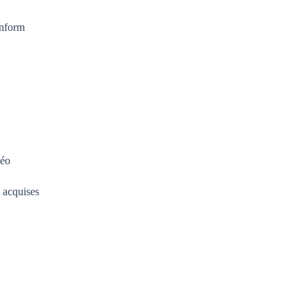
onform
déo
t acquises