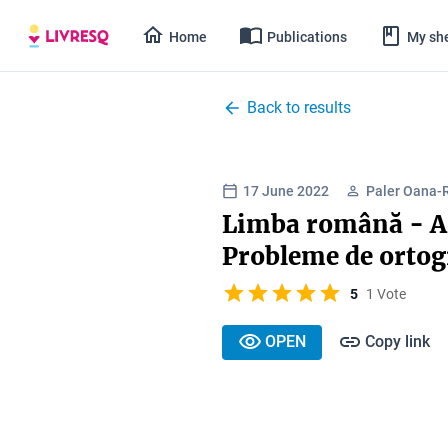
Home
Publications
My she
Back to results
17 June 2022
Paler Oana-
Limba română - As
Probleme de ortog
5
1 Vote
OPEN
Copy link