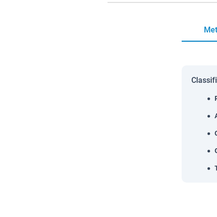
Met
Classif