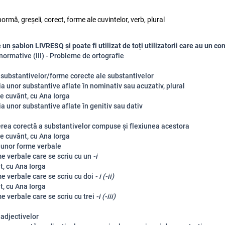
normă, greșeli, corect, forme ale cuvintelor, verb, plural
un șablon LIVRESQ și poate fi utilizat de toți utilizatorii care au un con
ormative (III) - Probleme de ortografie
a substantivelor/forme corecte ale substantivelor
ia unor substantive aflate în nominativ sau acuzativ, plural
e cuvânt, cu Ana Iorga
ia unor substantive aflate în genitiv sau dativ
ierea corectă a substantivelor compuse și flexiunea acestora
e cuvânt, cu Ana Iorga
a unor forme verbale
me verbale care se scriu cu un
-i
t, cu Ana Iorga
e verbale care se scriu cu doi
- i (-ii)
t, cu Ana Iorga
e verbale care se scriu cu trei
-i (-iii)
 adjectivelor