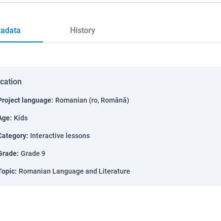
adata
History
ication
Project language
:
Romanian (ro, Română)
Age
:
Kids
Category
:
Interactive lessons
Grade
:
Grade 9
Topic
:
Romanian Language and Literature