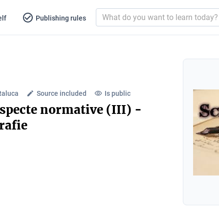
lf
Publishing rules
Raluca
Source included
Is public
pecte normative (III) -
rafie