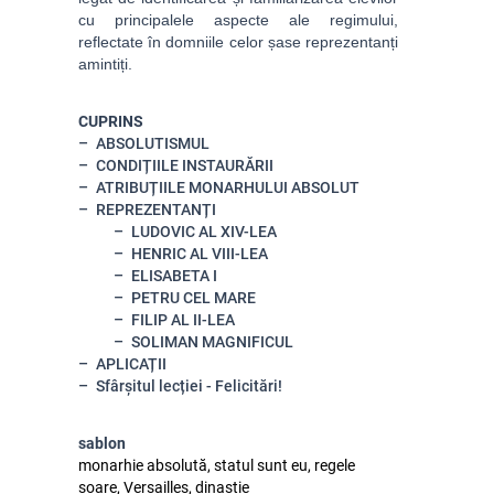
cu principalele aspecte ale regimului,
reflectate în domniile celor șase reprezentanți
amintiți.
CUPRINS
ABSOLUTISMUL
CONDIȚIILE INSTAURĂRII
ATRIBUȚIILE MONARHULUI ABSOLUT
REPREZENTANȚI
LUDOVIC AL XIV-LEA
HENRIC AL VIII-LEA
ELISABETA I
PETRU CEL MARE
FILIP AL II-LEA
SOLIMAN MAGNIFICUL
APLICAȚII
Sfârșitul lecției - Felicitări!
sablon
monarhie absolută, statul sunt eu, regele
soare, Versailles, dinastie