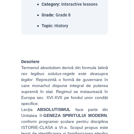
Category
:
Interactive lessons
Grade
:
Grade 8
Topic
:
History
Descriere
Termenul absolutism derivă din formula latină
rex legibus solutus-regele este deasupra
legilor
. Reprezintă o formă de guvernare în
care monarhul dispune integral de puterea
supremă în stat. Regimul se instaurează în
Europa sec. XVI-XVII pe fondul unor condiții
specifice.
Lecția
ABSOLUTISMUL
face parte din
Unitatea II-
GENEZA SPIRITULUI MODERN
,
conform programei școlare pentru disciplina
ISTORIE-CLASA a VI-a. Scopul propus este
legat de identificarea și familiarizarea elevilor