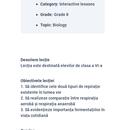
Category
:
Interactive lessons
Grade
:
Grade 8
Topic
:
Biology
Descriere lecție
Lecția este destinată elevilor de clasa a VI-a
Obiectivele lecției
1. Să identifice cele două tipuri de repirație
existente în lumea vie
2. Să realizeze comparație între respirația
aerobă și respirația anaerobă
3. Să evidențieze importanța fermentațiilor în
viața cotidiană