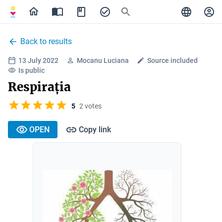
Back to results
13 July 2022
Mocanu Luciana
Source included
Is public
Respirația
5
2 votes
OPEN
Copy link