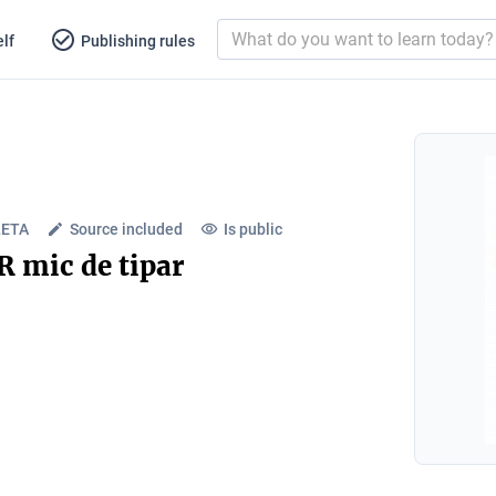
lf
Publishing rules
LETA
Source included
Is public
 R mic de tipar