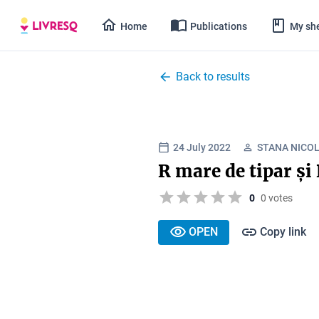
Home
Publications
My she
Back to results
24 July 2022
STANA NICO
R mare de tipar și
0
0 votes
OPEN
Copy link