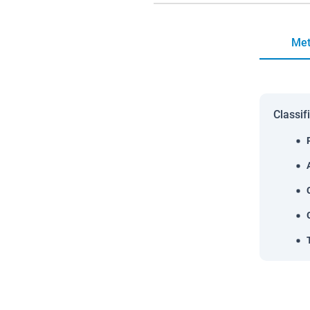
Met
Classif