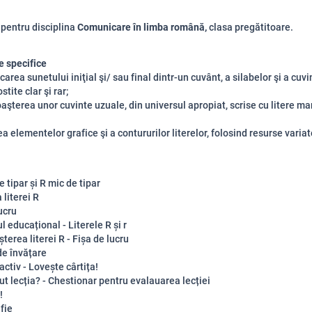
 pentru disciplina
Comunicare în limba română,
clasa pregătitoare.
 specifice
icarea sunetului iniţial şi/ sau final dintr-un cuvânt, a silabelor şi a cuvi
stite clar şi rar;
aşterea unor cuvinte uzuale, din universul apropiat, scrise cu litere mar
a elementelor grafice şi a contururilor literelor, folosind resurse variat
 tipar și R mic de tipar
literei R
ucru
l educațional - Literele R și r
erea literei R - Fișa de lucru
de învățare
activ - Lovește cârtița!
ut lecția? - Chestionar pentru evalauarea lecției
!
fie