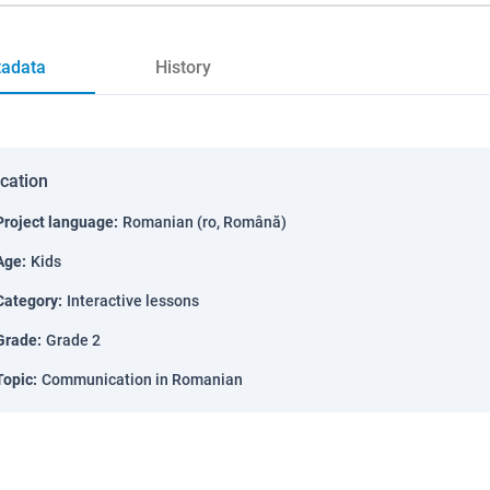
adata
History
ication
Project language
:
Romanian (ro, Română)
Age
:
Kids
Category
:
Interactive lessons
Grade
:
Grade 2
Topic
:
Communication in Romanian