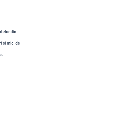
ntelor din
i şi mici de
e.