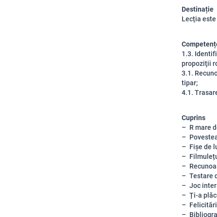
Destinație
Lecția este
Competențe
1.3. Identif
propoziţii ro
3.1. Recuno
tipar;
4.1. Trasare
Cuprins
R mare de
Povestea 
Fișe de l
Filmulețu
Recunoașt
Testare 
Joc inter
Ți-a plăc
Felicitări
Bibliogra