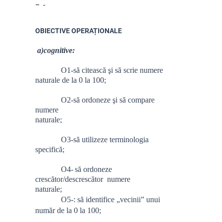
-
OBIECTIVE OPERAȚIONALE
a)cognitiv
O1-să citească şi să scrie numere
naturale de la 0 la 100;
O2-să ordoneze şi să compare
numere
naturale;
O3-să utilizeze terminologia
specifică;
O4-
să
ordoneze
crescător/descrescător numere
naturale
;
O5-: să
identifice „vecinii” unui
număr de la 0 la 100
;