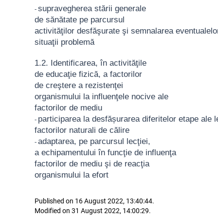
supravegherea stării generale
-
de
sănătate pe parcursul
activităţilor
desfăşurate
şi
semnalarea
eventualelo
situaţii problemă
1.2. Identificarea
, în activităţile
de
educaţie fizică,
a factorilor
de
creştere a rezistenţei
organismului la influenţele nocive
ale
factorilor de mediu
participarea
la
desfășurarea
diferitelor
etape
ale
l
-
factorilor naturali de călire
adaptarea, pe parcursul lecţiei,
-
a
echipamentului
în
funcţie
de
influenţa
factorilor de mediu şi de
reacţia
organismului la efort
Published on 16 August 2022, 13:40:44.
Modified on 31 August 2022, 14:00:29.