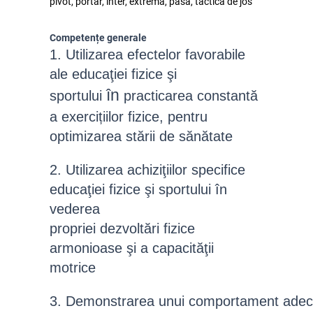
pivot, portar, inter, extremă, pasă, tactica de jos
Competențe generale
1.
Utilizarea efectelor
favorabile
ale educaţiei fizice şi
în
sportului
practicarea
constantă
a exercițiilor fizice, pentru
optimizarea stării de sănătate
2.
Utilizarea
achiziţiilor
specifice
educaţiei fizice şi sportului în
vederea
propriei dezvoltări fizice
armonioase şi a capacităţii
motrice
3.
Demonstrarea
unui
comportament
adec