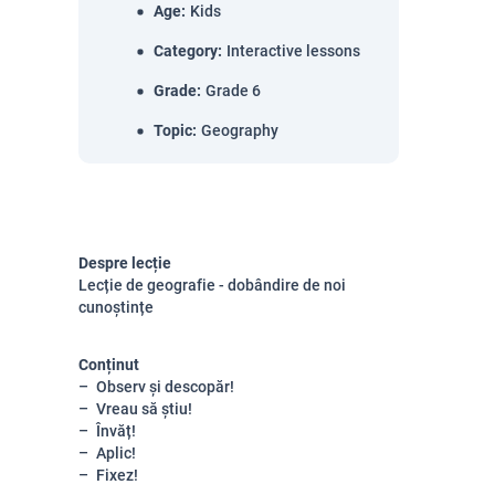
Age
:
Kids
Category
:
Interactive lessons
Grade
:
Grade 6
Topic
:
Geography
Despre lecție
Lecție de geografie - dobândire de noi
cunoștințe
Conținut
Observ și descopăr!
Vreau să știu!
Învăț!
Aplic!
Fixez!