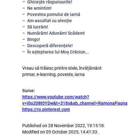
Ghicește răspunsurile!
Ne amintim!
Povestea pomului de iarnă
Am ascultat cu atenție
Să lucrăm!
Numărăm! Adunăm! Scădem!
Bingo!
Descoperă diferențele!
În așteptarea lui Moș Crăciun...
Vreau să trăiesc printre stele, învățământ
primar, e-learning, poveste, iarna
Surse:
https://www.youtube.com/watch?
v=i0o208t0YDw&t=318s&ab_channel=RamonaPauna
https://ro.pinterest.com
Published on 28 November 2022, 19:15:18.
Modified on 05 October 2025, 14:41:33.