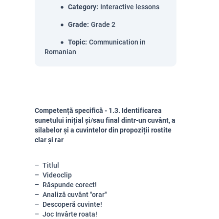
Category
:
Interactive lessons
Grade
:
Grade 2
Topic
:
Communication in
Romanian
Competență specifică - 1.3. Identificarea
sunetului inițial și/sau final dintr-un cuvânt, a
silabelor și a cuvintelor din propoziții rostite
clar și rar
Titlul
Videoclip
Răspunde corect!
Analiză cuvânt "orar"
Descoperă cuvinte!
Joc Invârte roata!