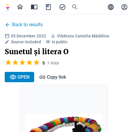
Back to results
05 December 2022
Vlădescu Camelia Mădălina
Source included
Is public
Sunetul și litera O
5
1 Vote
OPEN
Copy link