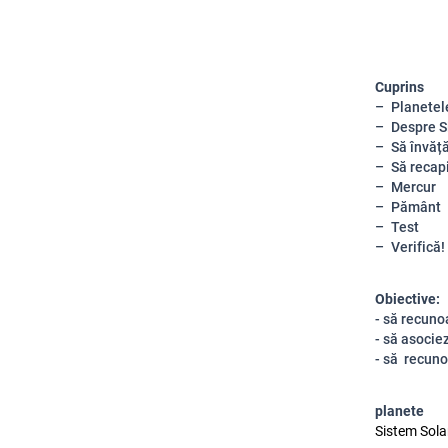
Cuprins
Planetel
Despre S
Să învăț
Să recap
Mercur
Pământ
Test
Verifică!
Obiective:
- să recuno
- să asocie
- să recuno
planete
Sistem Sola