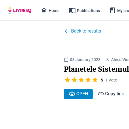
Home
Publications
My she
Back to results
03 January 2023
Alecu Vio
Planetele Sistemul
5
1 Vote
OPEN
Copy link