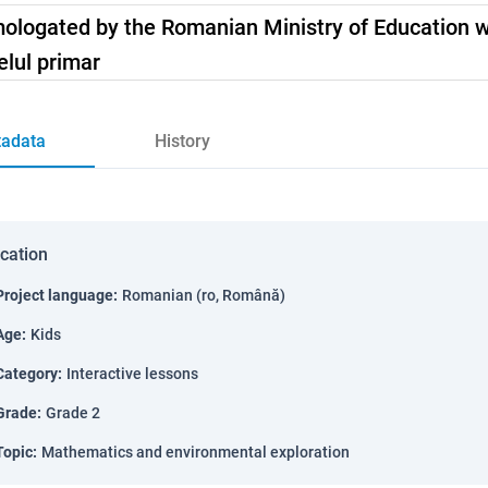
mologated by the Romanian Ministry of Education 
elul primar
adata
History
ication
Project language
:
Romanian (ro, Română)
Age
:
Kids
Category
:
Interactive lessons
Grade
:
Grade 2
Topic
:
Mathematics and environmental exploration