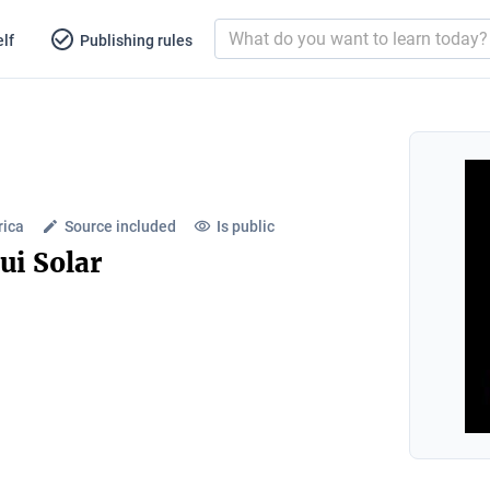
lf
Publishing rules
rica
Source included
Is public
ui Solar