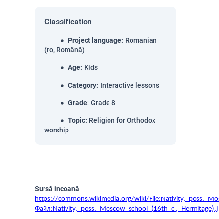
Classification
Project language
:
Romanian
(ro, Română)
Age
:
Kids
Category
:
Interactive lessons
Grade
:
Grade 8
Topic
:
Religion for Orthodox
worship
Sursă incoană
https://commons.wikimedia.org/wiki/File:Nativity,_poss._M
Файл:Nativity,_poss._Moscow_school_(16th_c.,_Hermitage).j