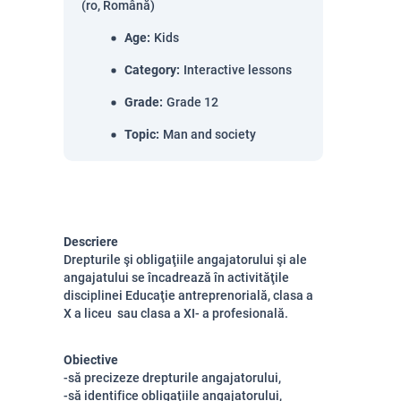
(ro, Română)
Age
:
Kids
Category
:
Interactive lessons
Grade
:
Grade 12
Topic
:
Man and society
Descriere
Drepturile şi obligaţiile angajatorului şi ale
angajatului se încadrează în activităţile
disciplinei Educaţie antreprenorială, clasa a
X a liceu sau clasa a XI- a profesională.
Obiective
-să precizeze drepturile angajatorului,
-să identifice obligaţiile angajatorului,