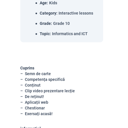
Age
:
Kids
Category
:
Interactive lessons
Grade
:
Grade 10
Topic
:
Informatics and ICT
Cuprins
Semn de carte
Competența specifică
Conținut
Clip video prezentare lecție
De reținut!
Aplicații web
Chestionar
Exersați acasă!