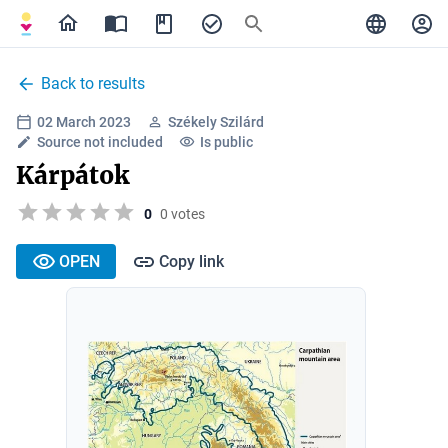
Back to results
02 March 2023
Székely Szilárd
Source not included
Is public
Kárpátok
0
0 votes
OPEN
Copy link