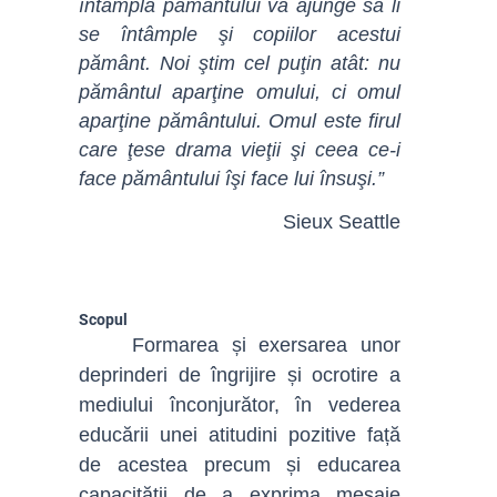
întâmplă pământului va ajunge să li
se întâmple şi copiilor acestui
pământ. Noi ştim cel puţin atât: nu
pământul aparţine omului, ci omul
aparţine pământului. Omul este firul
care ţese drama vieţii şi ceea ce-i
face pământului îşi face lui însuşi.”
Sieux Seattle
Scopul
Formarea și exersarea unor
deprinderi de îngrijire și ocrotire a
mediului înconjurător, în vederea
educării unei atitudini pozitive față
de acestea precum și educarea
capacității de a exprima mesaje