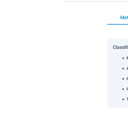
Met
Classif