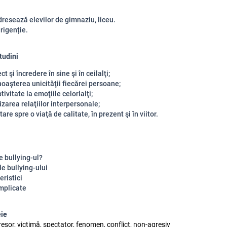
dresează elevilor de gimnaziu, liceu.
irigenție.
itudini
ct şi încredere în sine şi în ceilalţi;
oaşterea unicităţii fiecărei persoane;
tivitate la emoţiile celorlalţi;
izarea relaţiilor interpersonale;
tare spre o viaţă de calitate, în prezent şi în viitor.
e bullying-ul?
e bullying-ului
eristici
implicate
eie
resor, victimă, spectator, fenomen, conflict, non-agresiv