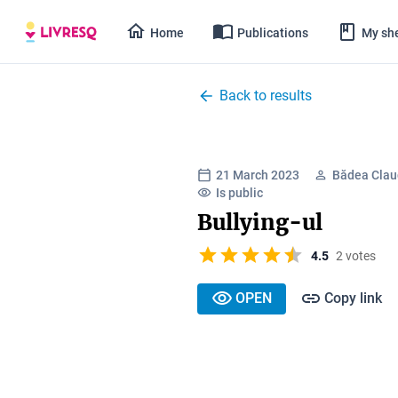
Home
Publications
My she
Back to results
21 March 2023
Bădea Clau
Is public
Bullying-ul
4.5
2 votes
OPEN
Copy link