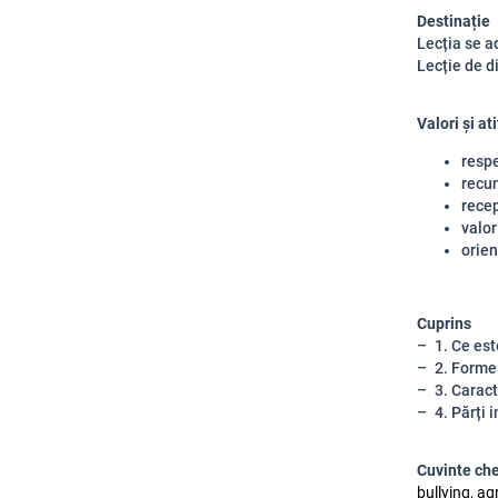
Destinație
Lecția se a
Lecție de d
Valori și at
respe
recun
recep
valor
orien
Cuprins
1. Ce est
2. Formel
3. Caract
4. Părți 
Cuvinte ch
bullying, ag