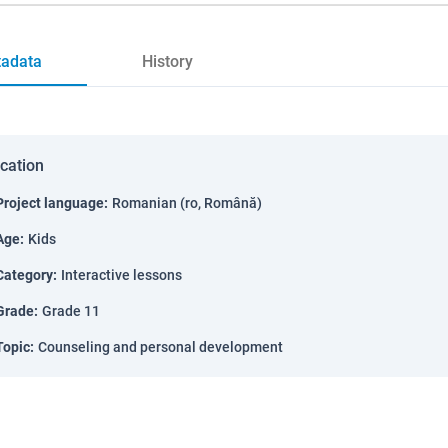
adata
History
ication
Project language
:
Romanian (ro, Română)
Age
:
Kids
Category
:
Interactive lessons
Grade
:
Grade 11
Topic
:
Counseling and personal development