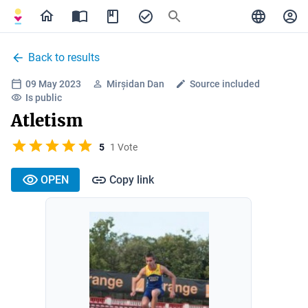
Back to results
09 May 2023
Mirșidan Dan
Source included
Is public
Atletism
5
1 Vote
OPEN
Copy link