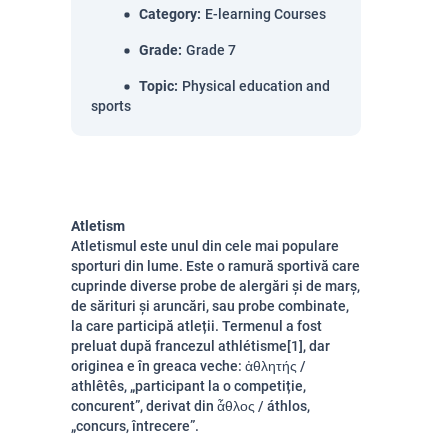
Category
:
E-learning Courses
Grade
:
Grade 7
Topic
:
Physical education and
sports
Atletism
Atletismul este unul din cele mai populare
sporturi din lume. Este o ramură sportivă care
cuprinde diverse probe de alergări și de marș,
de sărituri și aruncări, sau probe combinate,
la care participă atleții. Termenul a fost
preluat după francezul athlétisme[1], dar
originea e în greaca veche: ἀθλητής /
athlêtês, „participant la o competiție,
concurent”, derivat din ἆθλος / áthlos,
„concurs, întrecere”.