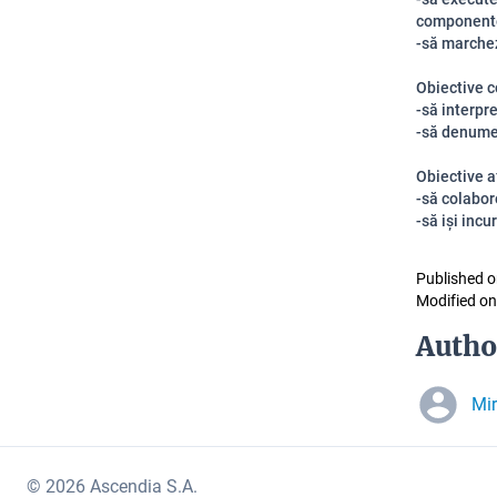
componente 
-să marchez
Obiective c
-să interpre
-să denume
Obiective a
-să colabor
-să iși incu
Published o
Modified on
Autho
Mi
© 2026 Ascendia S.A.