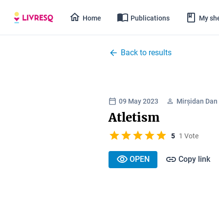
Home
Publications
My she
Back to results
09 May 2023
Mirșidan Dan
Atletism
5
1 Vote
OPEN
Copy link