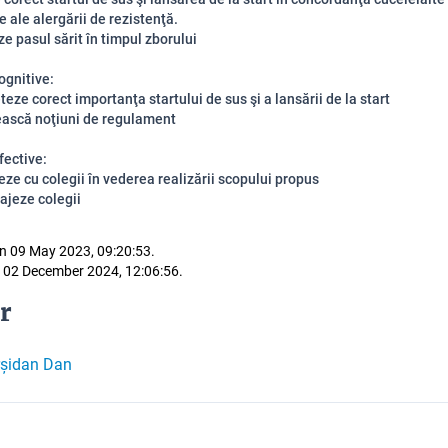
ale alergării de rezistenţă.
e pasul sărit în timpul zborului
ognitive:
teze corect importanţa startului de sus şi a lansării de la start
ască noţiuni de regulament
fective:
eze cu colegii în vederea realizării scopului propus
rajeze colegii
n 09 May 2023, 09:20:53.
 02 December 2024, 12:06:56.
r
rșidan Dan