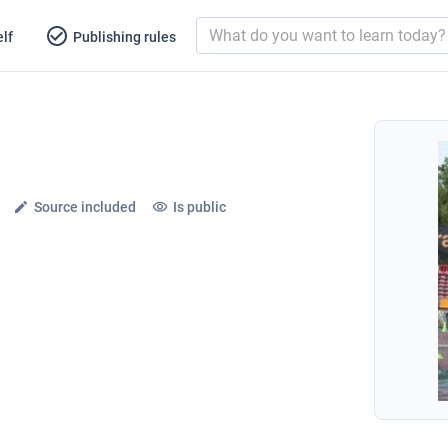
lf
Publishing rules
Source included
Is public