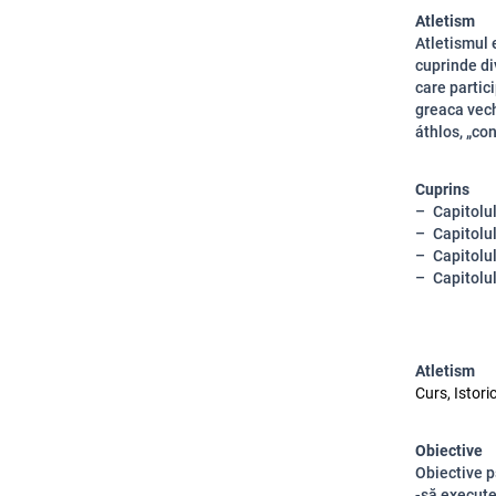
Atletism
Atletismul 
cuprinde di
care partic
greaca vech
áthlos, „con
Cuprins
Capitolul 
Capitolul
Capitolul
Capitolu
Atletism
Curs, Istori
Obiective
Obiective p
-să execute