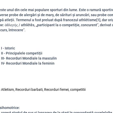
este unul din cele mai populare sporturi din lume. Este o ramură sporti
verse probe de alergări și de marș, de sărituri și aruncări, sau probe co
ipă atleții. Termenul a fost preluat după francezul athlétisme[1], dar ori
e: ἀθλητής / athlêtês, „participant la o competiție, concurent”, derivat 
curs, întrecere”.
I - Istoric
 II - Principalele competiții
 III- Recorduri Mondiale la masculin
l IV- Recorduri Mondiale la feminin
c Atletism, Recorduri barbati, Recorduri femei, competitii
sihomotrice:
 corect startul de sus şi lansarea de la start în concordanţă cucelelalte