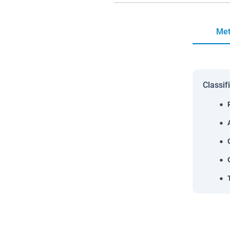
Met
Classif