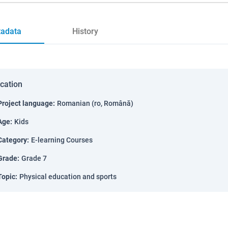
adata
History
ication
Project language
:
Romanian (ro, Română)
Age
:
Kids
Category
:
E-learning Courses
Grade
:
Grade 7
Topic
:
Physical education and sports