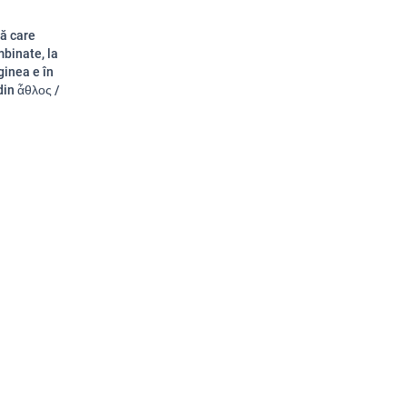
vă care
mbinate, la
ginea e în
din ἆθλος /