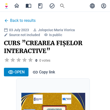
Back to results
03 July 2023
Jolopciuc Maria Viorica
Source not included
Is public
CURS ”CREAREA FIȘELOR
INTERACTIVE”
0
0 votes
OPEN
Copy link