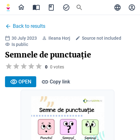
Back to results
30 July 2023
Ileana Horj
Source not included
Is public
Semnele de punctuație
0
0 votes
OPEN
Copy link