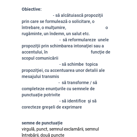
Obiective:
- să alcătuiască propoziţii
prin care se formulează o solicitare, o
întrebare, o mulţumire, o
rugăminte, un îndemn, un salut etc.
- să reformulareze unele
propoziţii prin schimbarea intonaţiei sau a
accentului, în funcţie de
scopul comunicării
- să schimbe topica
propoziţiei, cu accentuarea unor detalii ale
mesajului transmis
- să transforme / să
completeze enunțurile cu semnele de
punctuație potrivite
- să identifice şi să
corecteze greşeli de exprimare
semne de punctuație
virgulă, punct, semnul exclamării, semnul
întrebării, două puncte