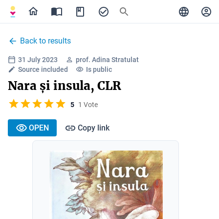
Back to results
31 July 2023
prof. Adina Stratulat
Source included
Is public
Nara și insula, CLR
5
1 Vote
OPEN
Copy link