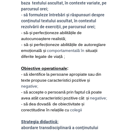
baza textului ascultat, în contexte variate, pe
parcursul orei;
- să formuleze întrebări și răspunsuri despre
conținutul textului ascultat, în contextul
rezolvării de exerciții, pe parcursul orei;
- să-și perfecționeze abilitățile de
autocunoaștere realistă;
- să-și perfecționeze abilitățile de autoreglare
emoțională și
comportamentală în
situații
diferite legate de viață ;
Obiective operationale
:
- să identifice la persoane apropiate sau din
texte propuse caracteristici pozitive și
negative;
- să accepte o persoană prin faptul că poate
avea atât caracteristici pozitive cât și
negative;
- să dea dovadă de obiectivitate și
corectitudine în relațiile cu
coleg
ii
Strategia didactică:
abordare transdisciplinară a conținutului