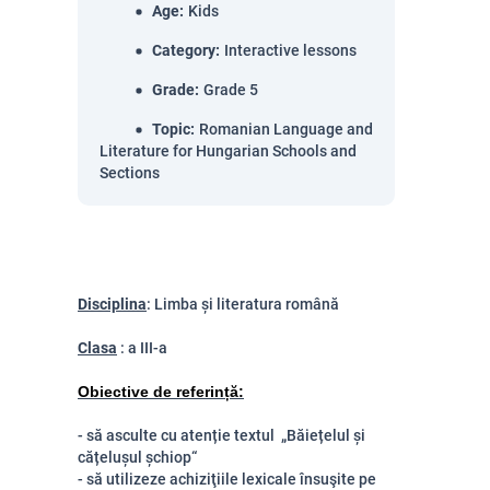
Age
:
Kids
Category
:
Interactive lessons
Grade
:
Grade 5
Topic
:
Romanian Language and
Literature for Hungarian Schools and
Sections
Disciplina
: Limba și literatura română
Clasa
: a III-a
Obiective de referință:
- să asculte cu atenție textul „Băiețelul și
cățelușul șchiop“
- să utilizeze achiziţiile lexicale însuşite pe