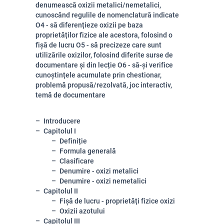
denumească oxizii metalici/nemetalici,
cunoscând regulile de nomenclatură indicate
O4 - să diferențieze oxizii pe baza
proprietăților fizice ale acestora, folosind o
fișă de lucru O5 - să precizeze care sunt
utilizările oxizilor, folosind diferite surse de
documentare și din lecție O6 - să-și verifice
cunoștințele acumulate prin chestionar,
problemă propusă/rezolvată, joc interactiv,
temă de documentare
Introducere
Capitolul I
Definiție
Formula generală
Clasificare
Denumire - oxizi metalici
Denumire - oxizi nemetalici
Capitolul II
Fișă de lucru - proprietăți fizice oxizi
Oxizii azotului
Capitolul III