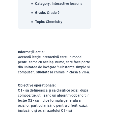
Category
:
Interactive lessons
Grade
:
Grade 9
Topic
:
Chemistry
Informații lecție:
Această lecție interactivă este un model
pentru tema cu același nume, care face parte
din unitatea de învățare "Substanțe simple și
compuse" , studiată la chimie în clasa a VII-a.
Obiective operaționale:
O1 - să definească și să clasifice oxizii după
compoziție, utilizând un algoritm dobândit în
lecție O2 - să indice formula generală a
oxizilor, particularizând pentru diferiți oxizi,
incluzând și oxizii azotului O3 - să