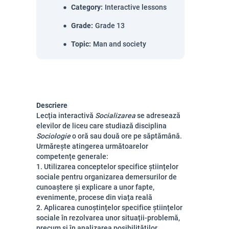
Category
:
Interactive lessons
Grade
:
Grade 13
Topic
:
Man and society
Descriere
Lecția interactivă
Socializarea
se adresează
elevilor de liceu care studiază disciplina
Sociologie
o oră sau două ore pe săptămână.
Urmărește atingerea următoarelor
competențe generale:
1. Utilizarea conceptelor specifice științelor
sociale pentru organizarea demersurilor de
cunoaștere și explicare a unor fapte,
evenimente, procese din viața reală
2. Aplicarea cunoștințelor specifice științelor
sociale în rezolvarea unor situații-problemă,
precum și în analizarea posibilităților