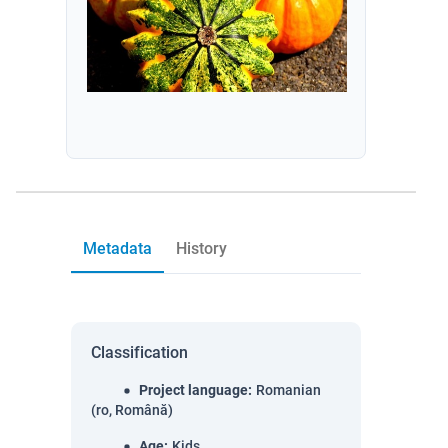
Metadata
History
Classification
Project language
:
Romanian
(ro, Română)
Age
:
Kids