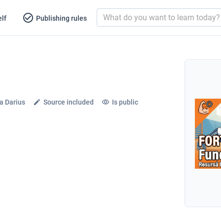
lf
Publishing rules
a Darius
Source included
Is public