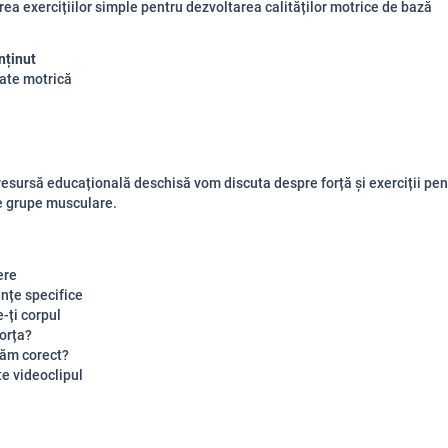
rea exercițiilor simple pentru dezvoltarea calităților motrice de bază
nținut
ate motrică
resursă educațională deschisă vom discuta despre forță și exerciții pen
e grupe musculare.
ere
țe specifice
-ți corpul
forța?
ăm corect?
e videoclipul