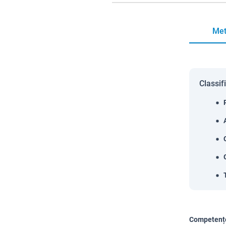
Met
Classif
Competențe