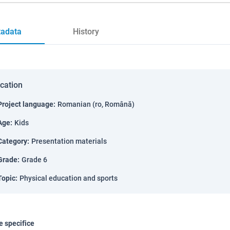
adata
History
ication
Project language
:
Romanian (ro, Română)
Age
:
Kids
Category
:
Presentation materials
Grade
:
Grade 6
Topic
:
Physical education and sports
 specifice