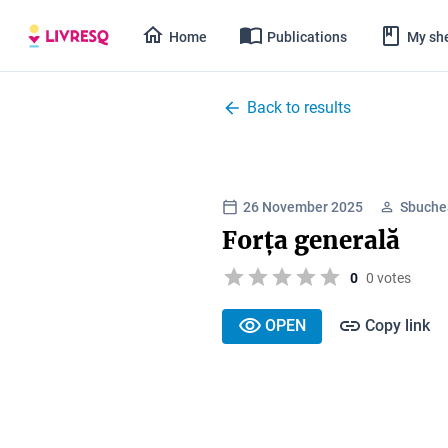
Home
Publications
My she
Back to results
26 November 2025
Sbuche
Forța generală
0
0 votes
OPEN
Copy link