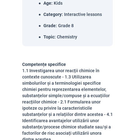
Age
:
Kids
Category
:
Interactive lessons
Grade
:
Grade 8
Topic
:
Chemistry
Competențe specifice
1.1 Investigarea unor reacții chimice în
contexte cunoscute - 1.3 Utilizarea
simbolurilor și a terminologiei specifice
chimiei pentru reprezentarea elementelor,
substanțelor simple/compuse și a ecuațiilor
reacțiilor chimice - 2.1 Formularea unor
ipoteze cu privire la caracteristicile
substanțelor și a relațiilor dintre acestea - 4.1
Identificarea avantajelor utilizării unor
substanțe/procese chimice studiate sau/și a
factorilor de risc asociați utilizării unora
dintre acestea