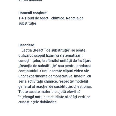
Domenii conținut
1.4 Tipuri de reacții chimice. Reacția de
substituție
Descriere
Lecția „Reacții de substituție” se poate
utiliza cu scopul fixării și sistematizării
cunoștințelor, la sfârșitul unității de învățare
„Reacția de substituție” sau pentru predarea
conținutului. Sunt inserate clipuri video ale
unor experimente demonstrative, imagini cu
seria activității chimice, respectiv modelul
general al reacției de susbtituție, chestionar.
Toate aceste materiale ajută elevii să
înțeleagă noțiunile studiate și să își verifice
cunoștințele dobăndite.