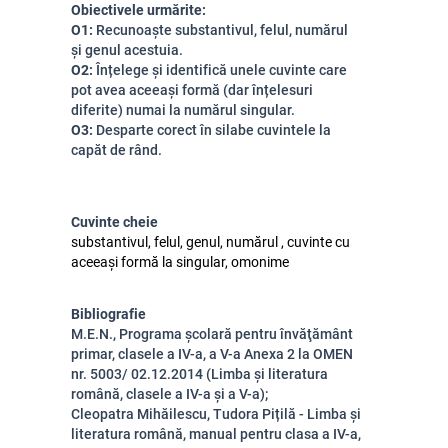
Obiectivele urmărite:
O1:
Recunoaște substantivul, felul, numărul
și genul acestuia.
O2:
Înțelege și identifică unele cuvinte care
pot avea aceeași formă (dar înțelesuri
diferite) numai la numărul singular.
O3:
Desparte corect în silabe cuvintele la
capăt de rând.
Cuvinte cheie
substantivul, felul, genul, numărul , cuvinte cu
aceeași formă la singular, omonime
Bibliografie
M.E.N., Programa școlară pentru învăţământ
primar, clasele a IV-a, a V-a Anexa 2 la OMEN
nr. 5003/ 02.12.2014 (Limba și literatura
română, clasele a IV-a și a V-a);
Cleopatra Mihăilescu, Tudora Pițilă - Limba și
literatura română, manual pentru clasa a IV-a,