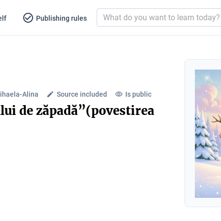
lf
Publishing rules
ihaela-Alina
Source included
Is public
lui de zăpadă”(povestirea