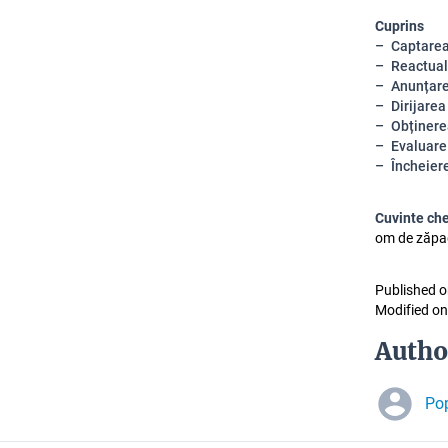
Cuprins
Captarea
Reactual
Anunțar
Dirijarea
Obținere
Evaluare
Încheiere
Cuvinte ch
om de zăpad
Published o
Modified on
Autho
Pop