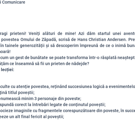
și Comunicare
dragi prieteni! Veniți alături de mine! Azi dăm startul unei avent
 povestea Omului de Zăpadă, scrisă de Hans Christian Andersen. Preg
în tainele generozității și să descoperim împreună de ce o inimă bun
moară!
um un gest de bunătate se poate transforma într-o răsplată neaștept
ățăm ce înseamnă să fii un prieten de nădejde?
lecției:
culte cu atenție povestea, reținând succesiunea logică a evenimentelo
țină titlul poveștii;
enumească minim 3 personaje din poveste;
spundă corect la întrebări legate de conținutul poveștii;
ocieze imaginile cu fragmentele corespunzătoare din poveste, în succe
eeze un alt final fericit al poveștii;