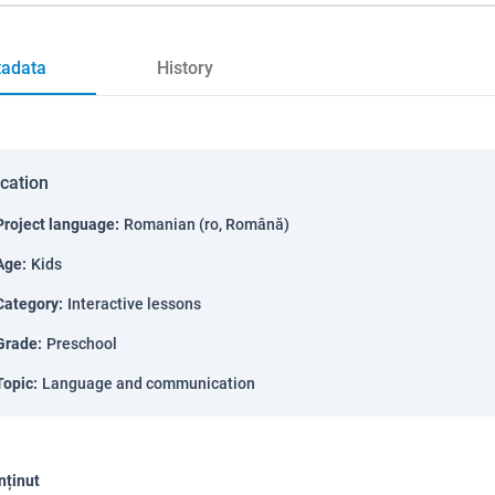
adata
History
ication
Project language
:
Romanian (ro, Română)
Age
:
Kids
Category
:
Interactive lessons
Grade
:
Preschool
Topic
:
Language and communication
nținut