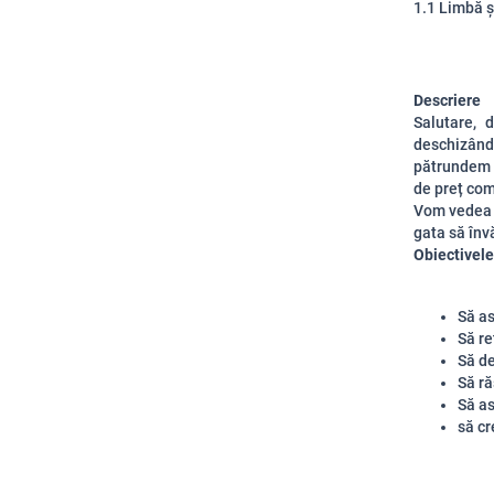
1.1 Limbă 
Descriere
Salutare, 
deschizând
pătrundem 
de preț co
Vom vedea c
gata să înv
Obiectivele 
Să as
Să re
Să d
Să ră
Să as
să cr