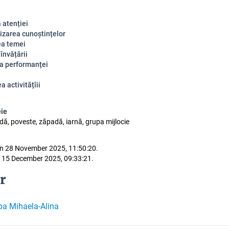
 atenției
izarea cunoștințelor
ea temei
 învățării
a performanței
a activitățîii
eie
ă, poveste, zăpadă, iarnă, grupa mijlocie
n 28 November 2025, 11:50:20.
 15 December 2025, 09:33:21.
r
a Mihaela-Alina