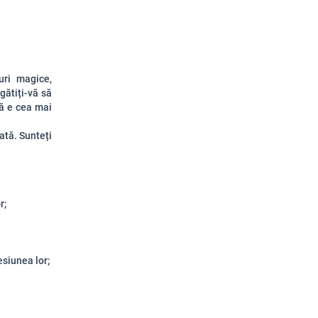
uri magice,
ătiți-vă să
ă e cea mai
ată. Sunteți
r;
siunea lor;