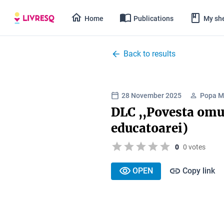
Home
Publications
My she
Back to results
28 November 2025
Popa M
DLC ,,Povesta omu
educatoarei)
0
0 votes
OPEN
Copy link