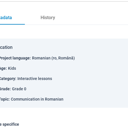
adata
History
ication
Project language
:
Romanian (ro, Română)
Age
:
Kids
Category
:
Interactive lessons
Grade
:
Grade 0
Topic
:
Communication in Romanian
 specifice