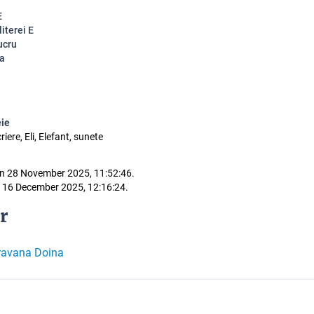
E
literei E
ucru
a
eie
scriere, Eli, Elefant, sunete
n 28 November 2025, 11:52:46.
 16 December 2025, 12:16:24.
r
ravana Doina