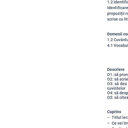
1.2 Identifi
Identificare
propoziții r
scrise cu li
Domenii co
1.2 Cuvântul
4.1 Vocabu
Descriere
O1
:
să pronu
O2: să scrie 
O3: să dea 
cuvintelor
O4: să desp
O5: să cite
Cuprins
Titlul lec
Ce vei în