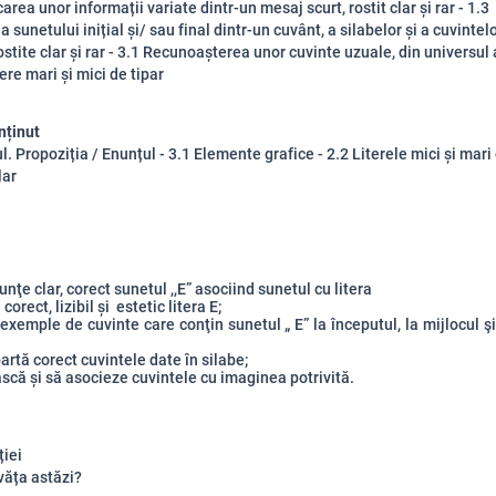
carea unor informații variate dintr-un mesaj scurt, rostit clar și rar - 1.3
a sunetului inițial și/ sau final dintr-un cuvânt, a silabelor și a cuvintel
ostite clar și rar - 3.1 Recunoașterea unor cuvinte uzuale, din universul 
tere mari și mici de tipar
nținut
. Propoziția / Enunțul - 3.1 Elemente grafice - 2.2 Literele mici și mari 
lar
nţe clar, corect sunetul ,,E” asociind sunetul cu litera
corect, lizibil și estetic litera E;
exemple de cuvinte care conţin sunetul „ E” la începutul, la mijlocul şi 
artă corect cuvintele date în silabe;
ască și să asocieze cuvintele cu imaginea potrivită.
ției
văța astăzi?