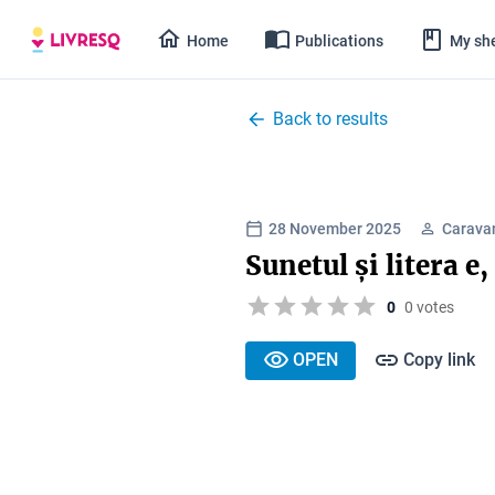
Home
Publications
My she
Back to results
28 November 2025
Carava
Sunetul și litera e,
0
0 votes
OPEN
Copy link