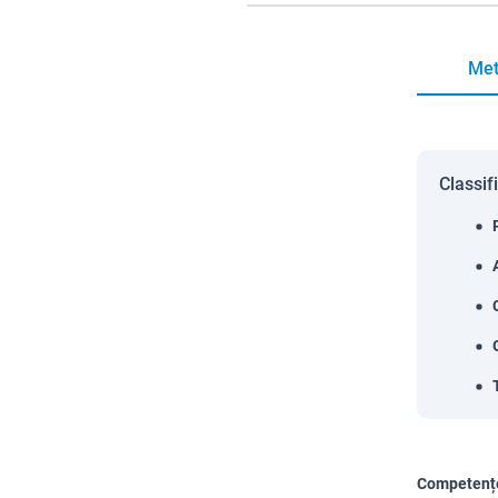
Met
Classif
Competențe