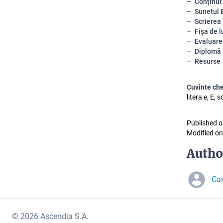
Conținut
Sunetul 
Scrierea 
Fișa de l
Evaluare
Diplomă
Resurse
Cuvinte ch
litera e, E, 
Published o
Modified on
Autho
Ca
© 2026 Ascendia S.A.