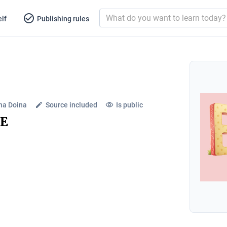
lf
Publishing rules
na Doina
Source included
Is public
 E