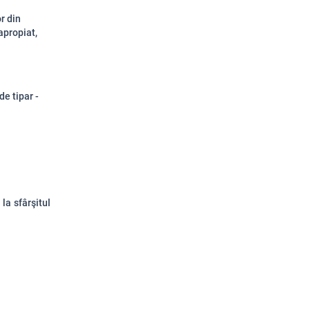
or din
apropiat,
de tipar -
la sfârşitul