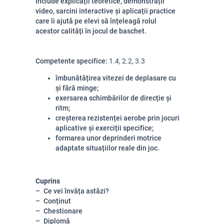
include explicații teoretice, demonstrații
video, sarcini interactive și aplicații practice
care îi ajută pe elevi să înțeleagă rolul
acestor calități în jocul de baschet.
Competente specifice:
1.4, 2.2, 3.3
îmbunătățirea vitezei de deplasare cu
și fără minge;
exersarea schimbărilor de direcție și
ritm;
creșterea rezistenței aerobe prin jocuri
aplicative și exerciții specifice;
formarea unor deprinderi motrice
adaptate situațiilor reale din joc.
Cuprins
Ce vei învăța astăzi?
Conținut
Chestionare
Diplomă