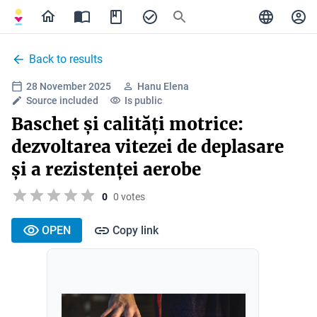
Back to results
28 November 2025
Hanu Elena
Source included
Is public
Baschet și calități motrice:
dezvoltarea vitezei de deplasare
și a rezistenței aerobe
0
0 votes
OPEN
Copy link