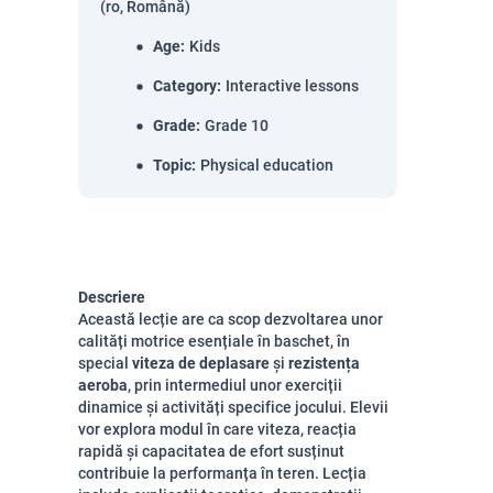
(ro, Română)
Age
:
Kids
Category
:
Interactive lessons
Grade
:
Grade 10
Topic
:
Physical education
Descriere
Această lecție are ca scop dezvoltarea unor
calități motrice esențiale în baschet, în
special
viteza de deplasare
și
rezistența
aeroba
, prin intermediul unor exerciții
dinamice și activități specifice jocului. Elevii
vor explora modul în care viteza, reacția
rapidă și capacitatea de efort susținut
contribuie la performanța în teren. Lecția