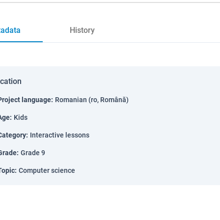
adata
History
ication
Project language
:
Romanian (ro, Română)
Age
:
Kids
Category
:
Interactive lessons
Grade
:
Grade 9
Topic
:
Computer science