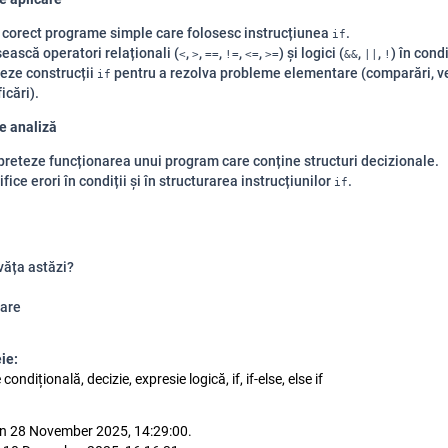
 corect programe simple care folosesc instrucțiunea
.
if
ească operatori relaționali (
,
,
,
,
,
) și logici (
,
,
) în condi
<
>
==
!=
<=
>=
&&
||
!
zeze construcții
pentru a rezolva probleme elementare (comparări, ver
if
ficări).
e analiză
preteze funcționarea unui program care conține structuri decizionale.
ifice erori în condiții și în structurarea instrucțiunilor
.
if
văța astăzi?
are
ie:
condițională, decizie, expresie logică, if, if-else, else if
n 28 November 2025, 14:29:00.