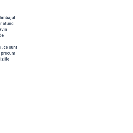
 limbajul
r atunci
evin
 de
, ce sunt
f
te precum
iziile
.