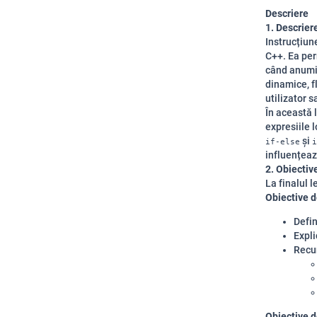
Descriere
1. Descriere
Instrucțiu
C++. Ea per
când anumit
dinamice, fl
utilizator s
În această 
expresiile 
și
if-else
i
influențeaz
2. Obiective
La finalul l
Obiective 
Defi
Expli
Recun
Obiective d