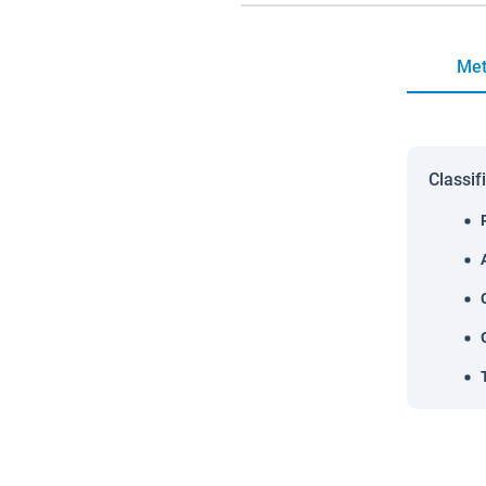
Met
Classif