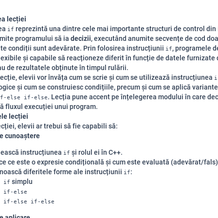
a lecției
nea
reprezintă una dintre cele mai importante structuri de control din
if
mite programului să ia
decizii
, executând anumite secvențe de cod doa
e condiții sunt adevărate. Prin folosirea instrucțiunii
, programele d
if
exibile și capabile să reacționeze diferit în funcție de datele furnizate
au de rezultatele obținute în timpul rulării.
lecție, elevii vor învăța cum se scrie și cum se utilizează instrucțiunea
i
logice și cum se construiesc condițiile, precum și cum se aplică varian
. Lecția pune accent pe înțelegerea modului în care dec
f-else if-else
ă fluxul execuției unui program.
le lecției
ecției, elevii ar trebui să fie capabili să:
de cunoaștere
nească instrucțiunea
și rolul ei în C++.
if
ce ce este o expresie condițională și cum este evaluată (adevărat/fals)
oască diferitele forme ale instrucțiunii
:
if
simplu
if
if-else
if-else if-else
e aplicare