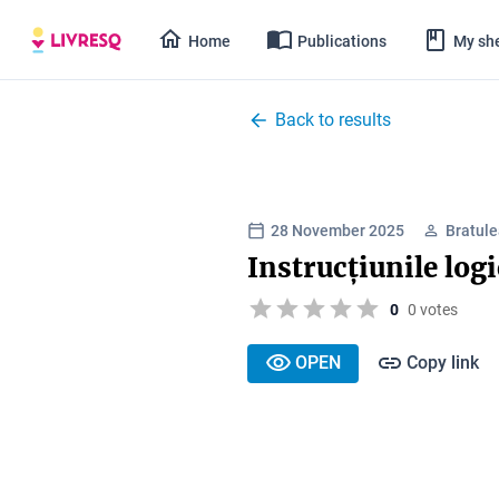
Home
Publications
My she
Back to results
28 November 2025
Bratule
Instrucțiunile log
0
0 votes
OPEN
Copy link