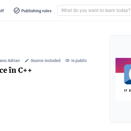
lf
Publishing rules
anu Adrian
Source included
Is public
ice în C++