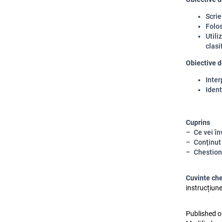
Scrie
Folos
Utili
clasi
Obiective d
Inter
Ident
Cuprins
Ce vei în
Conținut
Chestion
Cuvinte che
instrucțiune 
Published o