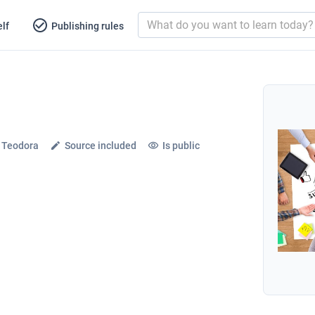
lf
Publishing rules
u Teodora
Source included
Is public