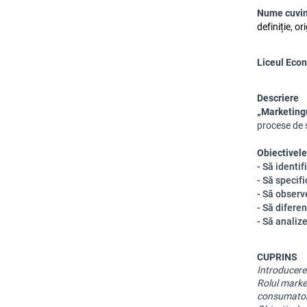
Nume cuvin
definiție, o
Liceul Econ
Descriere
„Marketing
procese de 
Obiectivele 
- Să identif
- Să specif
- Să observ
- Să difere
- Să analiz
CUPRINS
Introducere 
Rolul market
consumator