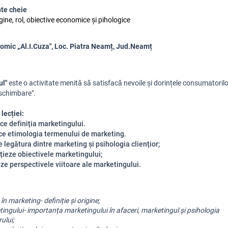
te cheie
rigine, rol, obiective economice și pihologice
omic „Al.I.Cuza", Loc. Piatra Neamț, Jud.Neamț
ul"
este o activitate menită să satisfacă nevoile și dorințele consumatorilo
schimbare".
lecției:
ice definiția marketingului.
ice etimologia termenului de marketing.
e legătura dintre marketing și psihologia cliențior;
nțieze obiectivele marketingului;
eze perspectivele viitoare ale marketingului.
în marketing- definiție și origine;
ingului- importanța marketingului în afaceri, marketingul și psihologia 
ului;