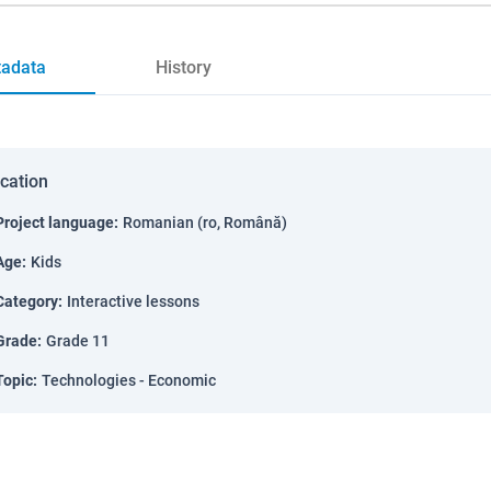
adata
History
ication
Project language
:
Romanian (ro, Română)
Age
:
Kids
Category
:
Interactive lessons
Grade
:
Grade 11
Topic
:
Technologies - Economic