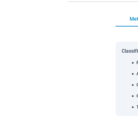
Met
Classif