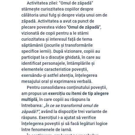
Activitatea zilei: "Omul de zăpadă"
stârnește curiozitatea copiilor despre
călătoria unui fulg și despre viața unui om de
zăpadă. Activitatea a avut ca punct de
plecare povestea video
"Omul de zăpadă"
,
vizionată de copii pentru a le stârni
curiozitatea și interesul față de tema
săptămânii (jocurile și transformările
specifice iernii). După vizionare, copiii au
participat la o discuție ghidată, în care au
identificat personajele, întâmplările și
elementele caracteristice poveștii,
exersându-și astfel atenția, înțelegerea
mesajului oral și exprimarea verbală.
Pentru consolidarea conținutului poveștii,
am propus un
exercițiu cu itemi de tip alegere
multiplă
, în care copiii au răspuns la
întrebarea:
„În ce se transformă omul de
zăpadă?”
, având la dispoziție trei variante de
răspuns. Exercițiul i-a ajutat să verifice
înțelegerea poveștii și să facă legături logice
între fenomenele de iarnă.