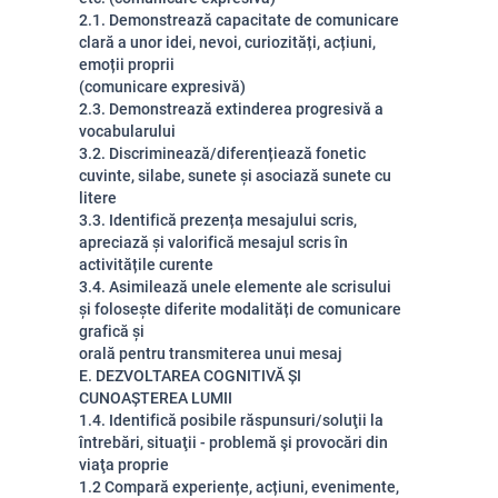
2.1. Demonstrează capacitate de comunicare
clară a unor idei, nevoi, curiozități, acțiuni,
emoții proprii
(comunicare expresivă)
2.3. Demonstrează extinderea progresivă a
vocabularului
3.2. Discriminează/diferențiează fonetic
cuvinte, silabe, sunete și asociază sunete cu
litere
3.3. Identifică prezența mesajului scris,
apreciază și valorifică mesajul scris în
activitățile curente
3.4. Asimilează unele elemente ale scrisului
și folosește diferite modalități de comunicare
grafică și
orală pentru transmiterea unui mesaj
E. DEZVOLTAREA COGNITIVĂ ȘI
CUNOAȘTEREA LUMII
1.4. Identifică posibile răspunsuri/soluţii la
întrebări, situaţii - problemă şi provocări din
viaţa proprie
1.2 Compară experiențe, acțiuni, evenimente,