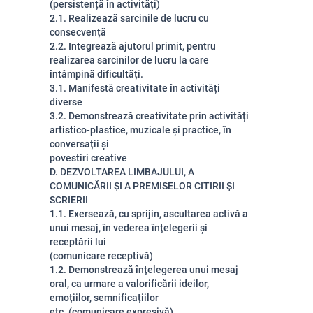
(persistență în activități)
2.1. Realizează sarcinile de lucru cu
consecvență
2.2. Integrează ajutorul primit, pentru
realizarea sarcinilor de lucru la care
întâmpină dificultăți.
3.1. Manifestă creativitate în activități
diverse
3.2. Demonstrează creativitate prin activități
artistico-plastice, muzicale și practice, în
conversații și
povestiri creative
D. DEZVOLTAREA LIMBAJULUI, A
COMUNICĂRII ȘI A PREMISELOR CITIRII ȘI
SCRIERII
1.1. Exersează, cu sprijin, ascultarea activă a
unui mesaj, în vederea înțelegerii și
receptării lui
(comunicare receptivă)
1.2. Demonstrează înțelegerea unui mesaj
oral, ca urmare a valorificării ideilor,
emoțiilor, semnificațiilor
etc. (comunicare expresivă)