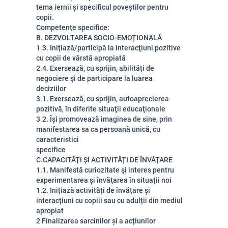
tema iernii și specificul poveștilor pentru
copii.
Competențe specifice:
B. DEZVOLTAREA SOCIO-EMOȚIONALĂ
1.3. Inițiază/participă la interacţiuni pozitive
cu copii de vârstă apropiată
2.4. Exersează, cu sprijin, abilități de
negociere şi de participare la luarea
deciziilor
3.1. Exersează, cu sprijin, autoaprecierea
pozitivă, în diferite situaţii educaţionale
3.2. Își promovează imaginea de sine, prin
manifestarea sa ca persoană unică, cu
caracteristici
specifice
C.CAPACITĂȚI ȘI ACTIVITĂȚI DE ÎNVĂȚARE
1.1. Manifestă curiozitate şi interes pentru
experimentarea și învăţarea în situații noi
1.2. Inițiază activități de învățare și
interacțiuni cu copiii sau cu adulții din mediul
apropiat
2 Finalizarea sarcinilor și a acțiunilor