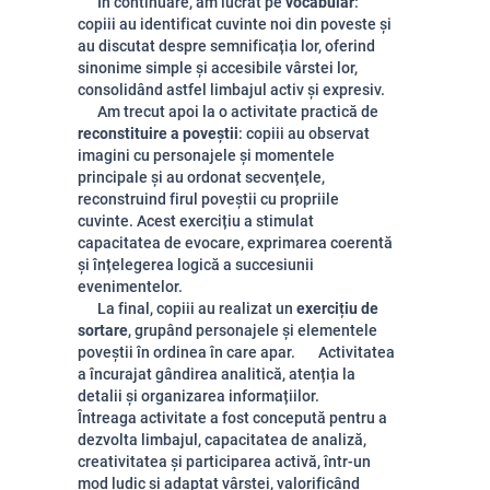
În continuare, am lucrat pe
vocabular
:
copiii au identificat cuvinte noi din poveste și
au discutat despre semnificația lor, oferind
sinonime simple și accesibile vârstei lor,
consolidând astfel limbajul activ și expresiv.
Am trecut apoi la o activitate practică de
reconstituire a poveștii
: copiii au observat
imagini cu personajele și momentele
principale și au ordonat secvențele,
reconstruind firul poveștii cu propriile
cuvinte. Acest exercițiu a stimulat
capacitatea de evocare, exprimarea coerentă
și înțelegerea logică a succesiunii
evenimentelor.
La final, copiii au realizat un
exercițiu de
sortare
, grupând personajele și elementele
poveștii în ordinea în care apar. Activitatea
a încurajat gândirea analitică, atenția la
detalii și organizarea informațiilor.
Întreaga activitate a fost concepută pentru a
dezvolta limbajul, capacitatea de analiză,
creativitatea și participarea activă, într-un
mod ludic și adaptat vârstei, valorificând