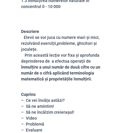
1.3 Înmulțirea numerelor naturale în
concentrul 0 - 10 000
Descriere
Elevii se vor juca cu numere mari și mici,
rezolvând exerciții,probleme, ghicitori și
joculețe.
Prin această lecție vor fixa și aprofunda
deprinderea de a efectua operații de
înmulțire a unui număr de două cifre cu un
număr de o cifră aplicând terminologia
matematică și proprietățile înmulțirii.
Cuprins
Ce vei învăța astăzi?
Să ne amintim!
Să ne încălzim creierașul!
Video
Problemă
Evaluare