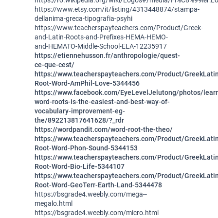
https://ro.wikipedia.org/wiki/Logos#/media/Fi%C8%99ier:L
https://www.etsy.com/it/listing/4313448874/stampa-
dellanima-greca-tipografia-psyhi
https://www.teacherspayteachers.com/Product/Greek-
and-Latin-Roots-and-Prefixes-HEMA-HEMO-
and-HEMATO-Middle-School-ELA-12235917
https://etiennehusson.fr/anthropologie/quest-
ce-que-cest/
https://www.teacherspayteachers.com/Product/GreekLati
Root-Word-AmPhil-Love-5344456
https://www.facebook.com/EyeLevelJelutong/photos/lear
word-roots-is-the-easiest-and-best-way-of-
vocabulary-improvement-eg-
the/892213817641628/?_rdr
https://wordpandit.com/word-root-the-theo/
https://www.teacherspayteachers.com/Product/GreekLati
Root-Word-Phon-Sound-5344153
https://www.teacherspayteachers.com/Product/GreekLati
Root-Word-Bio-Life-5344107
https://www.teacherspayteachers.com/Product/GreekLati
Root-Word-GeoTerr-Earth-Land-5344478
https://bsgrade4.weebly.com/mega--
megalo.html
https://bsgrade4.weebly.com/micro.html