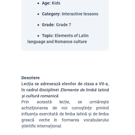
Age
:
Kids
Category
:
Interactive lessons
Grade
:
Grade 7
Topic
:
Elements of Latin
language and Romance culture
Descriere
Lecția se adresează elevilor de clasa a VII-a,
în cadrul disciplinei
Elemente de limbă latină
și cultură romanică
.
Prin această lecție, se urmăreşte
achiziţionarea de noi cunoştinţe privind
influența exercitată de limba latină și de limba
greacă veche în formarea vocabularului
știintific internațional.