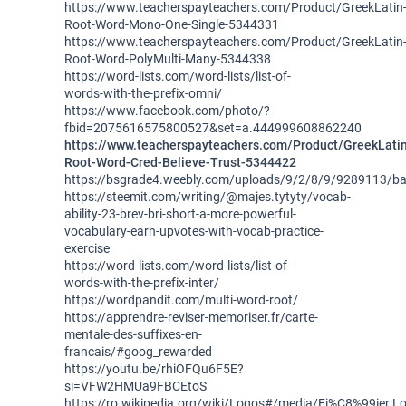
https://www.teacherspayteachers.com/Product/GreekLatin
Root-Word-Mono-One-Single-5344331
https://www.teacherspayteachers.com/Product/GreekLatin
Root-Word-PolyMulti-Many-5344338
https://word-lists.com/word-lists/list-of-
words-with-the-prefix-omni/
https://www.facebook.com/photo/?
fbid=2075616575800527&set=a.444999608862240
https://www.teacherspayteachers.com/Product/GreekLati
Root-Word-Cred-Believe-Trust-5344422
https://bsgrade4.weebly.com/uploads/9/2/8/9/9289113/ba
https://steemit.com/writing/@majes.tytyty/vocab-
ability-23-brev-bri-short-a-more-powerful-
vocabulary-earn-upvotes-with-vocab-practice-
exercise
https://word-lists.com/word-lists/list-of-
words-with-the-prefix-inter/
https://wordpandit.com/multi-word-root/
https://apprendre-reviser-memoriser.fr/carte-
mentale-des-suffixes-en-
francais/#goog_rewarded
https://youtu.be/rhiOFQu6F5E?
si=VFW2HMUa9FBCEtoS
https://ro.wikipedia.org/wiki/Logos#/media/Fi%C8%99ier:L