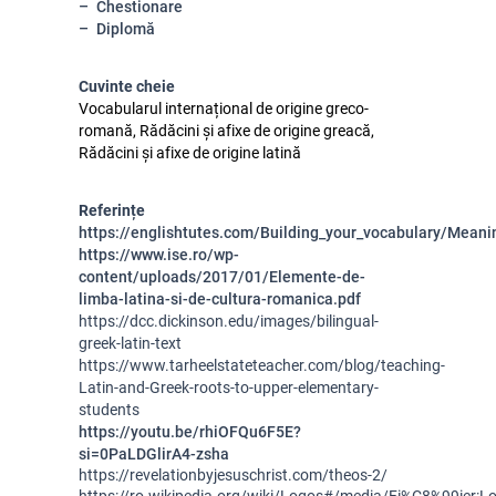
Chestionare
Diplomă
Cuvinte cheie
Vocabularul internațional de origine greco-
romană, Rădăcini și afixe de origine greacă,
Rădăcini și afixe de origine latină
Referințe
https://englishtutes.com/Building_your_vocabulary/Meani
https://www.ise.ro/wp-
content/uploads/2017/01/Elemente-de-
limba-latina-si-de-cultura-romanica.pdf
https://dcc.dickinson.edu/images/bilingual-
greek-latin-text
https://www.tarheelstateteacher.com/blog/teaching-
Latin-and-Greek-roots-to-upper-elementary-
students
https://youtu.be/rhiOFQu6F5E?
si=0PaLDGlirA4-zsha
https://revelationbyjesuschrist.com/theos-2/