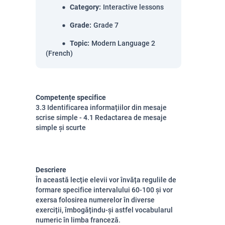
Category
:
Interactive lessons
Grade
:
Grade 7
Topic
:
Modern Language 2
(French)
Competențe specifice
3.3 Identificarea informațiilor din mesaje
scrise simple - 4.1 Redactarea de mesaje
simple și scurte
Descriere
În această lecție elevii vor învăța regulile de
formare specifice intervalului 60-100 și vor
exersa folosirea numerelor în diverse
exerciții,
îmbogățindu-și astfel vocabularul
numeric în limba franceză.