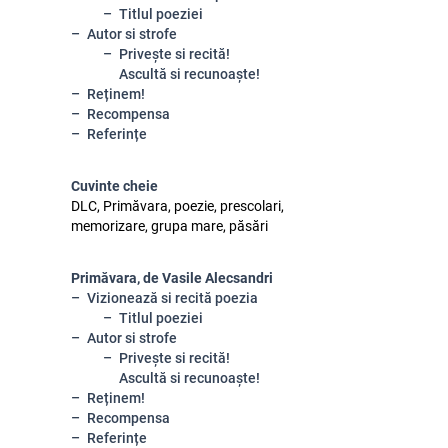
Titlul poeziei
Autor si strofe
Privește si recită!
Ascultă si recunoaște!
Reținem!
Recompensa
Referințe
Cuvinte cheie
DLC, Primăvara, poezie, prescolari,
memorizare, grupa mare, păsări
Primăvara, de Vasile Alecsandri
Vizionează si recită poezia
Titlul poeziei
Autor si strofe
Privește si recită!
Ascultă si recunoaște!
Reținem!
Recompensa
Referințe