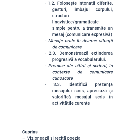
·
1.2. Folosește intonații diferite,
gesturi, limbajul corpului,
structuri
lingvistice/gramaticale
simple pentru a transmite un
mesaj (comunicare expresivă)
- Mesaje orale în diverse situaţii
de comunicare
·
2.3. Demonstrează extinderea
progresivă a vocabularului.
- Premise ale citirii și scrierii, în
contexte de comunicare
cunoscute
·
3.3. Identifică prezența
mesajului scris, apreciază și
valorifică mesajul scris în
activitățile curente
Cuprins
Vizionează si recită poezia