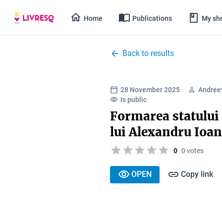
Home
Publications
My she
Back to results
28 November 2025
Andree
Is public
Formarea statulu
lui Alexandru Ioa
0
0 votes
OPEN
Copy link