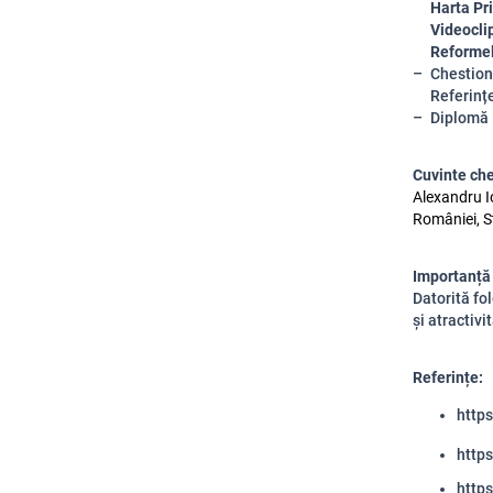
Harta Pr
Videocli
Reformele
Chestion
Referinț
Diplomă
Cuvinte ch
Alexandru I
României, 
Importanță
Datorită fol
și atractivi
Referințe:
http
http
http