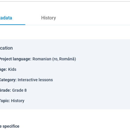
adata
History
ication
Project language
:
Romanian (ro, Română)
Age
:
Kids
Category
:
Interactive lessons
Grade
:
Grade 8
Topic
:
History
 specifice