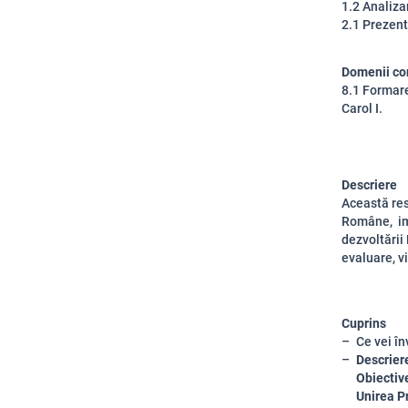
1.2 Analiza
2.1 Prezent
Domenii co
8.1 Formare
Carol I.
Descriere
Această res
Române, im
dezvoltării
evaluare, v
Cuprins
Ce vei în
Descriere
Obiective
Unirea P