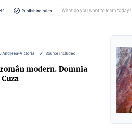
lf
Publishing rules
v Andreea-Victoria
Source included
i român modern. Domnia
n Cuza