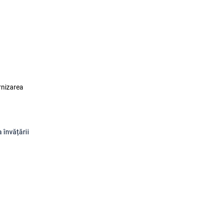
rnizarea
a învățării