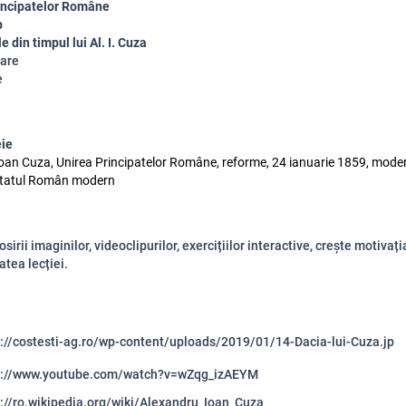
incipatelor Române
p
 din timpul lui Al. I. Cuza
are
e
eie
oan Cuza, Unirea Principatelor Române, reforme, 24 ianuarie 1859, mode
Statul Român modern
osirii imaginilor, videoclipurilor, exercițiilor interactive, crește motivați
tatea lecției.
s://costesti-ag.ro/wp-content/uploads/2019/01/14-Dacia-lui-Cuza.jp
s://www.youtube.com/watch?v=wZqg_izAEYM
s://ro.wikipedia.org/wiki/Alexandru_Ioan_Cuza