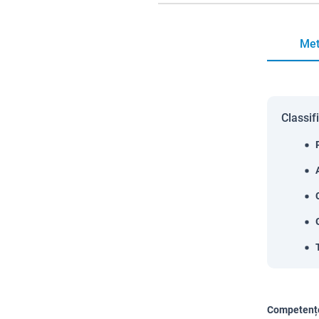
Met
Classif
Competențe