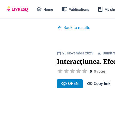
Home
Publications
My she
Back to results
28 November 2025
Dumitra
Interacțiunea. Efec
0
0 votes
OPEN
Copy link