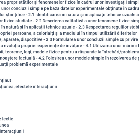
ea proprietăților și fenomenelor fizice în cadrul unor investigații simpl
unor concluzii simple pe baza datelor experimentale obținute în cadru
lor științifice - 2.1 Identificarea în natură și în aplicații tehnice uzuale a
 fizice studiate - 2.2 Descrierea calitativă a unor fenomene fizice sim
 în natură și în aplicații tehnice uzuale - 2.3 Respectarea regulilor stab
opriei persoane, a celorlalți și a mediului în timpul utilizării diferitelor
, aparate, dispozitive - 3.3 Formularea unor concluzii simple cu privire
la evoluția propriei experiențe de învățare - 4.1 Utilizarea unor mărimi f
pii, teoreme, legi, modele fizice pentru a răspunde la întrebări/problem
noaștere factuală - 4.2 Folosirea unor modele simple în rezolvarea de
tuații problemă experimentale
nținut
cțiunea, efectele interacțiunii
 lecție
iunea
interacțiunii