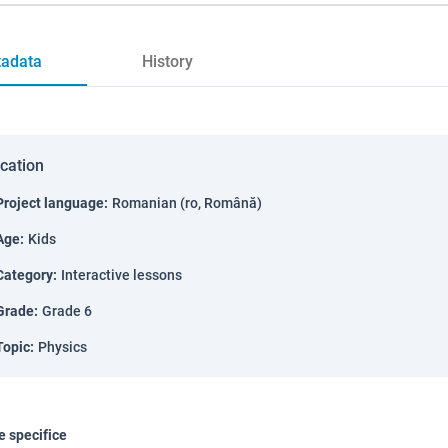
adata
History
ication
Project language
:
Romanian (ro, Română)
Age
:
Kids
Category
:
Interactive lessons
Grade
:
Grade 6
Topic
:
Physics
 specifice