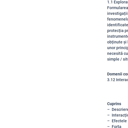
1.1 Explorar
Formularea 
investigații
fenomenelor
identificate
protecția pr
instrumente
obținute și 
unor princi
necesită cu
simple / si
Domenii co
3.12 Intera
Cuprins
Descriere
Interacț
Efectele 
Forța