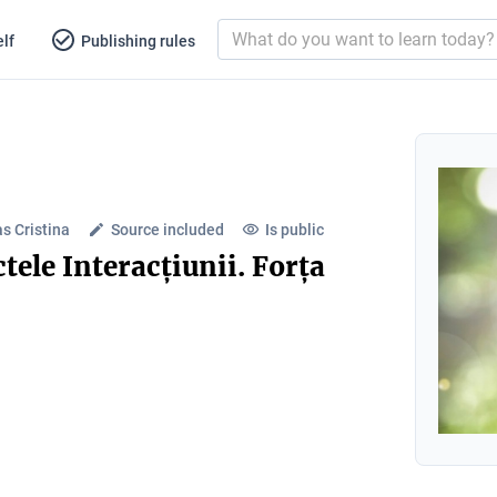
lf
Publishing rules
s Cristina
Source included
Is public
tele Interacțiunii. Forța