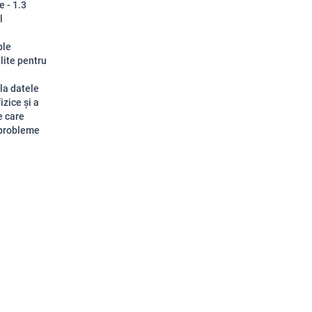
e - 1.3
l
ple
ilite pentru
 la datele
izice și a
e care
 probleme