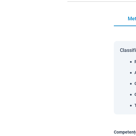
Met
Classif
Competențe