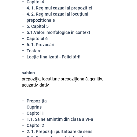
Capitol 4
4. 1. Regimul cazual al prepoziției
4. 2. Regimul cazual al locuțiunii
prepoziționale
5. Capitol 5
5.1.Valori morfologice în context
Capitolul 6
6. 1. Provocări
Testare
Lecție finalizată - Felicitări!
sablon
prepoziție, locuțiune prepozițională, genitiv,
acuzativ, dativ
Prepoziția
Cuprins
Capitol 1
1.1. Să ne amintim din clasa a VI-a
Capitol 2
2. 1. Prepoziții purtătoare de sens