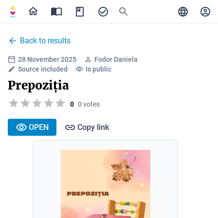
Back to results
28 November 2025
Fodor Daniela
Source included
Is public
Prepoziția
0
0 votes
OPEN
Copy link