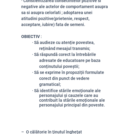
·
Constientizarea consecintelor pozitive si
negative ale actelor de comportament asupra
sa si asupra celorlati
; adoptarea unei
atitudini pozitive(prietenie, respect,
acceptare, iubire) fata de semeni.
OBIECTIV
:
·
Să audieze cu atenție povestea,
reținând mesajul transmis;
·
Să răspundă corect la întrebările
adresate de educatoare pe baza
conținutului poveștii;
·
Să se exprime în propoziții formulate
corect din punct de vedere
gramatical;
·
Să identifice
stările
emoționale ale
personajului și cauzele care au
contribuit la stările emoționale ale
personajului principal din poveste.
O călătorie în ținutul înghețat