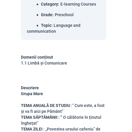
Category
:
E-learning Courses
Grade
:
Preschool
Topic
:
Language and
communication
Domenii conținut
1.1 Limbă și Comunicare
Descriere
Grupa Mare
TEMA ANUALĂ DE STUDIU
:“
Cum este, a fost
și va fi aici pe Pământ”
TEMA SĂPTĂMÂNII
: ”
O călătorie în ținutul
înghețat”
TEMA ZILEI
:
„Povestea ursului cafeniu” de