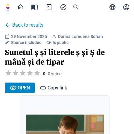
Back to results
29 November 2025
Dorina Loredana Sofian
Source included
Is public
Sunetul ș și literele ș și Ș de
mână și de tipar
0
0 votes
OPEN
Copy link